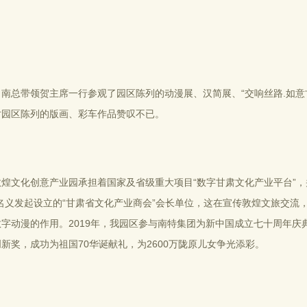
，南总带领贺主席一行参观了园区陈列的动漫展、汉简展、“交响丝路.如意
对园区陈列的版画、彩车作品赞叹不已。
敦煌文化创意产业园承担着国家及省级重大项目“数字甘肃文化产业平台”，
的名义发起设立的“甘肃省文化产业商会”会长单位，这在宣传敦煌文旅交流
字动漫的作用。2019年，我园区参与南特集团为新中国成立七十周年庆典
新奖，成功为祖国70华诞献礼，为2600万陇原儿女争光添彩。