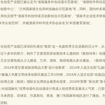
化创意产业园已被认定为“省级服务外包动漫示范基地”、“省级软件和信
同创新中心”、“兰州国家级文化和科技融合示范基地”等，同时，国内外多
技局先后授予“酒泉市科技特派员创新创业示范基地”、“酒泉市企业技术研
泉市众创空间”，并被酒泉市科学技术协会命名为“科普教育基地”。
文化创意产业园已深深的扎根在“敦煌”这一名扬世界文化圣殿的沃土中，
过十多年的努力，制作了甘肃首部原创敦煌本土题材的《敦煌传奇》动漫片
后又在甘肃电视台少儿频道、兰州、酒泉、敦煌电视台多次播放。《敦煌传奇
、2014年度甘肃省旅游商品大赛“设计创新奖”，2014年入选文化部“
4年被编入华夏文明传承创新区建设工作100例，2016年入选文化部“动漫品
丝绸之路（敦煌）国际文化博览会最受欢迎奖，2018年荣膺 “新光奖”第
国·向祖国献礼”优秀动漫作品动漫设计类成人组优秀奖及最佳人气奖，已
、马来西亚、菲律宾、巴基斯坦、香港、澳门等国家和地区进行了播放。为宣
的贡献。