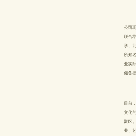
公司
联合
学、
所知
业实
储备
目前
文化
聚区
业、