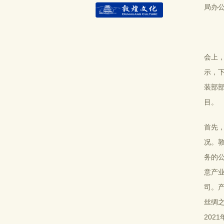
局办
会上
示，
装部
目。
首先
况。
务的
意产
司。
丝绸
20