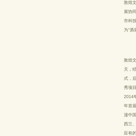
敦煌文
展协
市科
为“酒
敦煌
天，经
式，
秀项目
201
年首届
漫中
西兰
应有