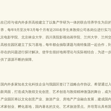
现在已经与省内外多所高校建立了以集产学研为一体的联合培养学生为目的
培养，每年9月至次年3月每个月有近200名学生来敦煌公司各岗位进行实
北京电影学院、北京林业大学、四川美院影视动画学院、兰州大学、兰州
名高校在园区建立了实习基地，每年都会抽取课题与南特集团一起合作，
际存在的问题进行探讨解决。使学生很好地将理论与实际相结合，为进一
提供了源源不断的保障。
，国内外多家知名文化科技企业与我园区签订了战略合作协议。希望通过
的新局面，打造成为敦煌文化创意、艺术创造与敦煌精神激荡的舞台，成
。产业园区将以文化创意产业、旅游产业、房地产产业融合发展，建成国
艺术家创业、孵化基地，国内著名的文化、艺术旅游景点。并培育出具有