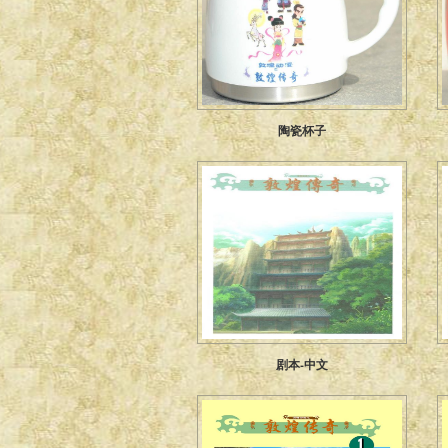
陶瓷杯子
剧本-中文