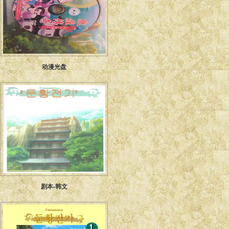
动漫光盘
剧本-韩文