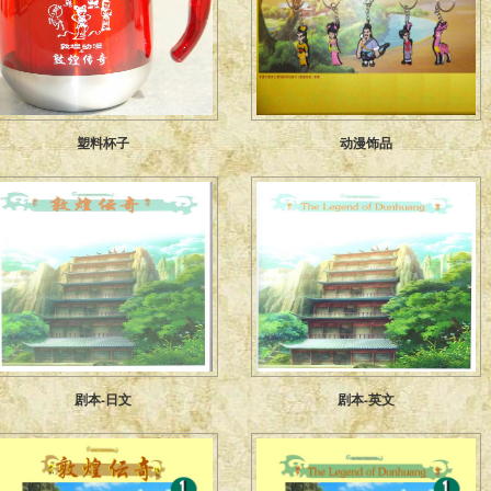
塑料杯子
动漫饰品
剧本-日文
剧本-英文