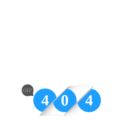
OH!
4
0
4