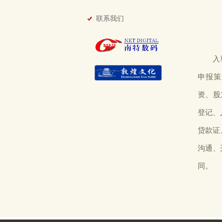
联系我们
入
申报策
资、股
登记、
贷款证
沟通、
同。