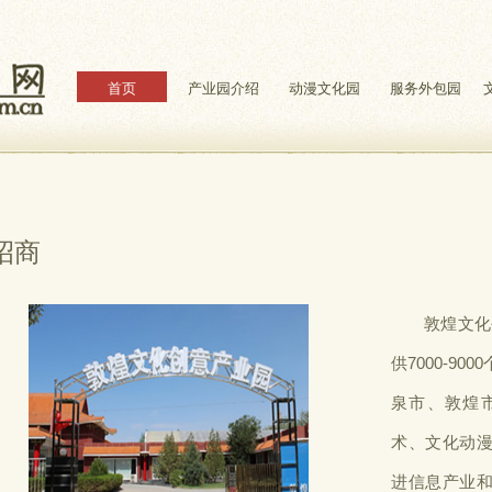
首页
产业园介绍
动漫文化园
服务外包园
招商
敦煌文化
供7000-9
泉市、敦煌
术、文化动
进信息产业