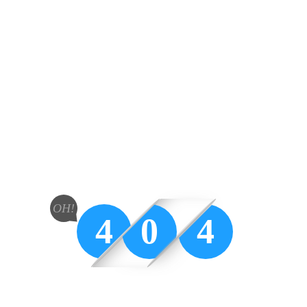
OH!
4
0
4