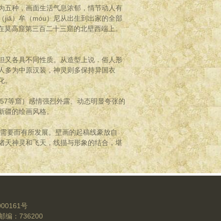
为五种，画面生活气息浓郁，情节动人有
iā）牟（móu）尼从出生到出家的全部
制在莫高窟第三百二十三窟的北壁西端上。
但又各具不同性质。从造型上说．俗人形
人多为中原汉装，神灵则多保持异国衣
化。
57等窟）感情强烈外露、动态明显夸张的
新疆的绘画风格。
需要而有所发展。壁画的起稿线豪放自
诸天神灵和飞天，线描与形象的结合，堪
00161号
编：736200