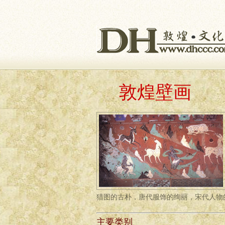
敦煌壁画
猎图的古朴，唐代服饰的绚丽，宋代人物
主要类别