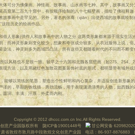
体可分为佛像画、神怪画、故事画、山水画等七种。其中，故事画又分
高窟第二百九十窟中，有按顺序绘制的八十七幅壁画，描绘了佛祖释迦（j
教故事画中是罕见的。另外，著名的张骞（qiān）出使西域的故事就绘
”这段历史的绘画作品。
俗人形象(供作人和故事画中的人物之分.这两类形象都来源于现实生活)
明；而神灵形象则变化较少，想象和夸张成分较多。从衣冠服饰上说，俗
晕染法，神灵则多为西域凹凸法。所有这些又都随着时代的不问而不断变
风格也不是很一致。较早之十六国和北魏各窟壁画（如275、254、2
表现方法，以及用赭红色加散花图案装饰衬底的形式，都明显带有域外或
能够以简练的笔墨，塑造出个性鲜明和内心复杂，并适应创造新形象的
严谨的，早期的铁线描，秀劲流畅，用于表现潇洒清秀的人物，如西魏的
写，圆润、丰满、汗厚，外柔而内刚。
Copyright © 2012 dhccc.com.cn Inc.All Rights Reserved.
化创意产业园版权所有
陇ICP备19001448号
甘公网安备 620982020
肃省敦煌市敦月路中段敦煌文化创意产业园 电话：86-937-8876883 邮