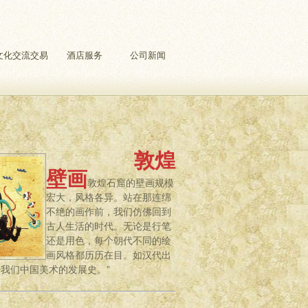
文化交流交易
酒店服务
公司新闻
敦煌
壁画
敦煌石窟的壁画规模
宏大，风格各异。站在那连绵
不绝的画作前，我们仿佛回到
古人生活的时代。无论是行笔
还是用色，每个朝代不同的绘
画风格都历历在目。如汉代出
我们中国美术的发展史。”