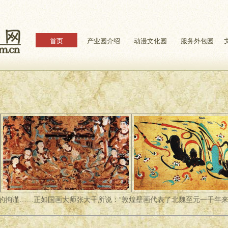
首页
产业园介绍
动漫文化园
服务外包园
的拘谨……正如国画大师张大千所说：“敦煌壁画代表了北魏至元一千年来