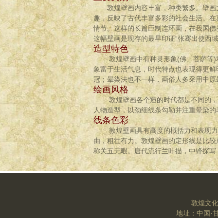
敦煌壁画内容丰富，种类繁多。壁画大
趣，反映了古代丰富多彩的社会生活。在莫
情节。这样的长篇巨制连环画，在我国佛
这幅壁画是现存的最早印证“张骞出使西域
造型特色
敦煌壁画中有种灵形象(佛、菩萨等)和
象富于生活气息，时代特点也表现得更鲜
冠；晕染法也不一样，画俗人多采用中原
绘画风格
敦煌壁画各个窟的时代都是不同的，所以
人物造型，以劲细线条勾勒并注重晕染的
线条色彩
敦煌壁画具有高度的概括力和表现力，
由，粗壮有力。敦煌壁画的定形线是比较
称关五无暇。唐代流行兰叶描，中锋探
敦煌文
地址：中国·甘